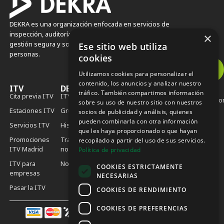
DEKRA es una organización enfocada en servicios de
inspección, auditoría, certificación y consultoría, para la
×
gestión segura y sostenible de activos, procedimientos y
Ese sitio web utiliza
personas.
cookies
Utilizamos cookies para personalizar el
contenido, los anuncios y analizar nuestro
ITV
DEKRA
Contacto
tráfico. También compartimos información
Cita previa ITV
ITVerde
Contacta
itv.es@dekra.c
sobre su uso de nuestro sitio con nuestros
Estaciones ITV
Grupo DEKRA
socios de publicidad y análisis, quienes
900 102 762
Sede DEKRA
pueden combinarla con otra información
España Calle
Servicios ITV
Historia
696 340 310
que les haya proporcionado o que hayan
Calabozos,
Promociones
Trabaja con
recopilado a partir del uso de sus servicios.
12
ITV Madrid
nosotros
Política de privacidad
28108
Alcobendas,
ITV para
Noticias
COOKIES ESTRICTAMENTE
Madrid
empresas
NECESARIAS
Pasar la ITV
COOKIES DE RENDIMIENTO
COOKIES DE PREFERENCIAS