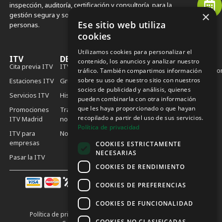
inspección, auditoría, certificación y consultoría, para la
×
gestión segura y sostenible de activos, procedimientos y
Ese sitio web utiliza
personas.
cookies
Utilizamos cookies para personalizar el
ITV
DEKRA
contenido, los anuncios y analizar nuestro
Contacto
Cita previa ITV
ITVerde
Contacta
itv.es@dekra.c
tráfico. También compartimos información
sobre su uso de nuestro sitio con nuestros
Estaciones ITV
Grupo DEKRA
900 102 762
Sede DEKRA
socios de publicidad y análisis, quienes
España Calle
Servicios ITV
Historia
pueden combinarla con otra información
696 340 310
Calabozos,
que les haya proporcionado o que hayan
Promociones
Trabaja con
12
recopilado a partir del uso de sus servicios.
ITV Madrid
nosotros
28108
Política de privacidad
Alcobendas,
ITV para
Noticias
Madrid
empresas
COOKIES ESTRICTAMENTE
NECESARIAS
Pasar la ITV
COOKIES DE RENDIMIENTO
COOKIES DE PREFERENCIAS
COOKIES DE FUNCIONALIDAD
Política de privacidad
Política de cookies
Aviso legal
COOKIES NO CLASIFICADAS